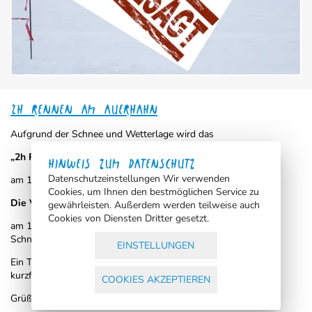
2H RENNEN AM AUERHAHN
Aufgrund der Schnee und Wetterlage wird das
„2h Rennen am Auerhahn“
HINWEIS ZUM DATENSCHUTZ
Datenschutzeinstellungen Wir verwenden
am 19.01.2025 abgesagt.
Cookies, um Ihnen den bestmöglichen Service zu
Die Vereinsmeisterschaften
gewährleisten. Außerdem werden teilweise auch
Cookies von Diensten Dritter gesetzt.
am 18.01.2025 werden verschoben und bei entsprechender
Schneelage nachgeholt
EINSTELLUNGEN
Ein Termin für die Vereinsmeisterschaft wird, wenn möglich
kurzfristig NEU angesetzt.
COOKIES AKZEPTIEREN
Grüße