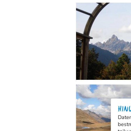
HIN
Daten
bestm