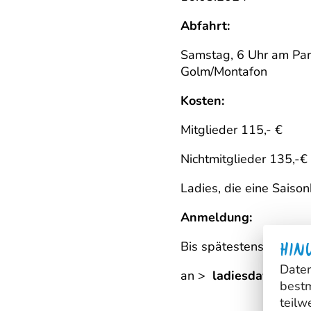
Abfahrt:
Samstag, 6 Uhr am Park
Golm/Montafon
Kosten:
Mitglieder 115,- €
Nichtmitglieder 135,-€
Ladies, die eine Saiso
Anmeldung:
Bis spätestens Donner
HIN
Daten
an >
ladiesday@skiclu
bestm
teilw