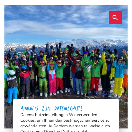
search
HINWEIS ZUM DATENSCHUTZ
Datenschutzeinstellungen Wir verwenden
Cookies, um Ihnen den bestmöglichen Service zu
gewährleisten. Außerdem werden teilweise auch
Cookies von Diensten Dritter gesetzt.